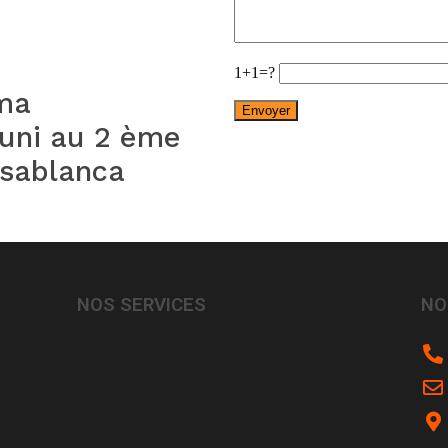
1+1=?
ma
ouni au 2 ème
sablanca
NOS SERVICES
NO