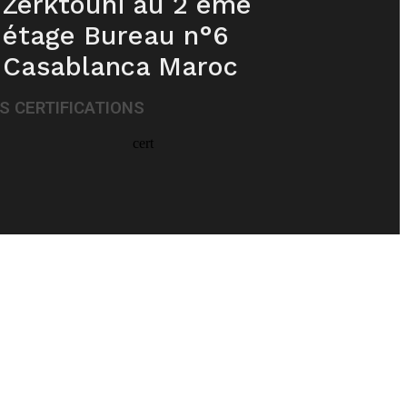
Zerktouni au 2 ème
étage Bureau n°6
Casablanca Maroc
S CERTIFICATIONS
saxenda iğne
,
saxenda satın al
,
saxenda satın al
,
klomen fiyat
,
genotr