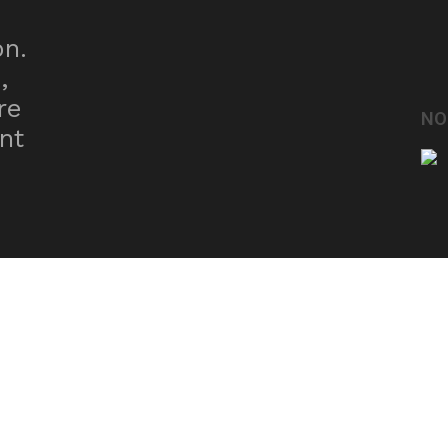
on.
,
re
NO
nt
ne fiyat
,
trenbolone
,
sustanon satın al
,
sustanon fiyat
,
saxenda fiyat
,