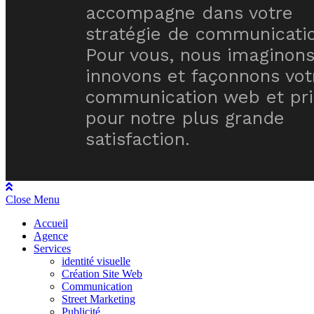
accompagne dans votre
stratégie de communicati
Pour vous, nous imaginons
innovons et façonnons vot
communication web et pri
pour notre plus grande
satisfaction.
pic fiyat
,
dodex fiyat
,
clenbuterol satın al
,
clenbuterol fiyat
,
trenbolo
Close Menu
Accueil
Agence
Services
identité visuelle
Création Site Web
Communication
Street Marketing
Publicité